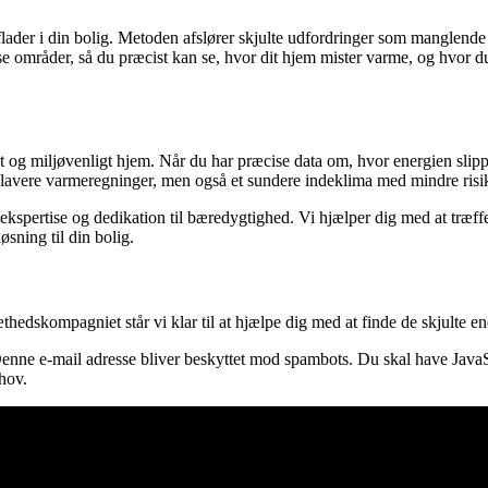
lader i din bolig. Metoden afslører skjulte udfordringer som manglende i
e områder, så du præcist kan se, hvor dit hjem mister varme, og hvor du 
vt og miljøvenligt hjem. Når du har præcise data om, hvor energien slipp
un lavere varmeregninger, men også et sundere indeklima med mindre risi
pertise og dedikation til bæredygtighed. Vi hjælper dig med at træffe a
øsning til din bolig.
hedskompagniet står vi klar til at hjælpe dig med at finde de skjulte ene
enne e-mail adresse bliver beskyttet mod spambots. Du skal have JavaScr
ehov.