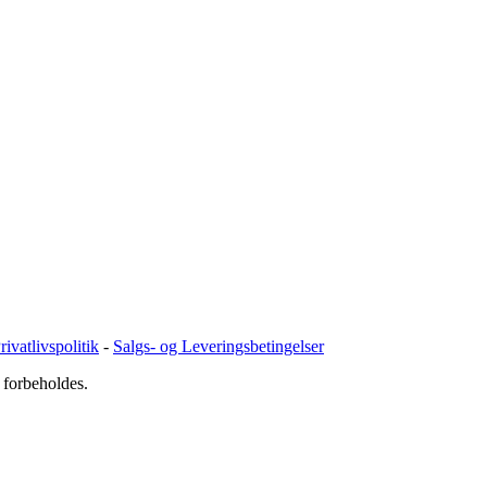
ivatlivspolitik
-
Salgs- og Leveringsbetingelser
 forbeholdes.