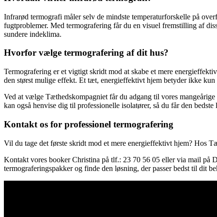
Infrarød termografi måler selv de mindste temperaturforskelle på overf
fugtproblemer. Med termografering får du en visuel fremstilling af diss
sundere indeklima.
Hvorfor vælge termografering af dit hus?
Termografering er et vigtigt skridt mod at skabe et mere energieffekti
den størst mulige effekt. Et tæt, energieffektivt hjem betyder ikke k
Ved at vælge Tæthedskompagniet får du adgang til vores mangeårige eks
kan også henvise dig til professionelle isolatører, så du får den bedste l
Kontakt os for professionel termografering
Vil du tage det første skridt mod et mere energieffektivt hjem? Hos Tæt
Kontakt vores booker Christina på tlf.: 23 70 56 05 eller via mail på
D
termograferingspakker og finde den løsning, der passer bedst til dit b