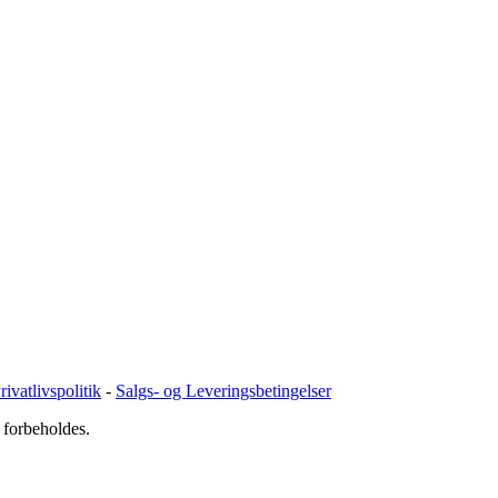
ivatlivspolitik
-
Salgs- og Leveringsbetingelser
 forbeholdes.