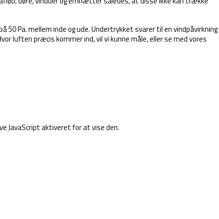
afløb, døre, vinduer og emhætter således, at disse ikke kan trække
å 50 Pa. mellem inde og ude. Undertrykket svarer til en vindpåvirkning
Hvor luften præcis kommer ind, vil vi kunne måle, eller se med vores
 JavaScript aktiveret for at vise den.