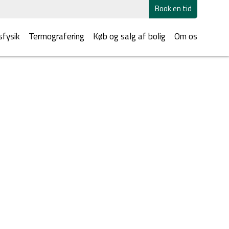
Book en tid
fysik
Termografering
Køb og salg af bolig
Om os