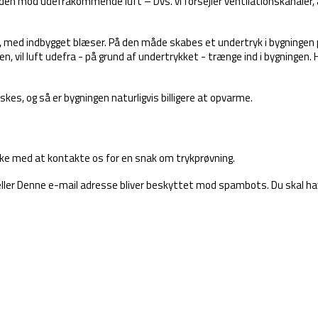
den mod udefrakommende luft – Dvs. vi forsejler ventilationskanaler, 
, med indbygget blæser. På den måde skabes et undertryk i bygningen p
, vil luft udefra - på grund af undertrykket - trænge ind i bygningen. 
s, og så er bygningen naturligvis billigere at opvarme.
v ikke med at kontakte os for en snak om trykprøvning.
ller
Denne e-mail adresse bliver beskyttet mod spambots. Du skal have