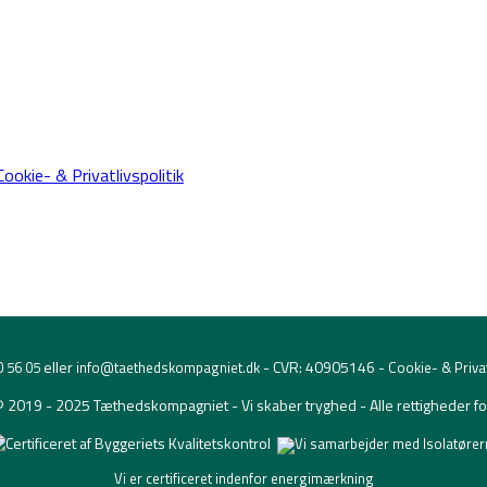
Cookie- & Privatlivspolitik
eller
- CVR: 40905146 -
0 56 05
info@taethedskompagniet.dk
Cookie- & Privat
© 2019 - 2025 Tæthedskompagniet - Vi skaber tryghed - Alle rettigheder f
Vi er certificeret indenfor energimærkning