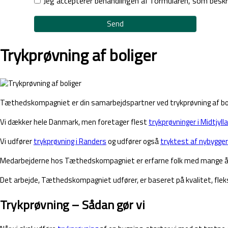
Jeg accepterer behandlingen af formularen, som besk
Send
Trykprøvning af boliger
Tæthedskompagniet er din samarbejdspartner ved trykprøvning af boliger
Vi dækker hele Danmark, men foretager flest
trykprøvninger i Midtjyll
Vi udfører
trykprøvning i Randers
og udfører også
tryktest af nybygger
Medarbejderne hos Tæthedskompagniet er erfarne folk med mange år i 
Det arbejde, Tæthedskompagniet udfører, er baseret på kvalitet, fleksi
Trykprøvning – Sådan gør vi