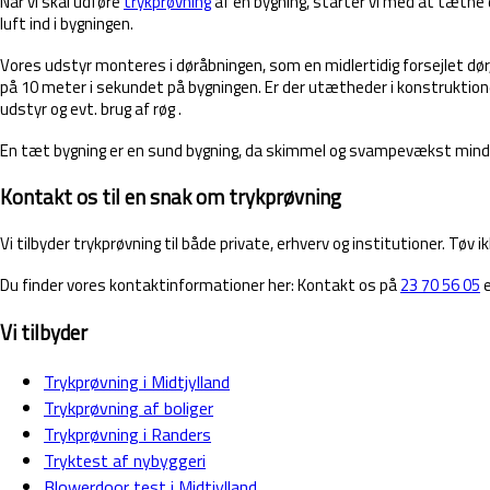
Når vi skal udføre
trykprøvning
af en bygning, starter vi med at tætne 
luft ind i bygningen.
Vores udstyr monteres i døråbningen, som en midlertidig forsejlet dør
på 10 meter i sekundet på bygningen. Er der utætheder i konstruktionen
udstyr og evt. brug af røg .
En tæt bygning er en sund bygning, da skimmel og svampevækst mindske
Kontakt os til en snak om trykprøvning
Vi tilbyder trykprøvning til både private, erhverv og institutioner. Tø
Du finder vores kontaktinformationer her: Kontakt os på
23 70 56 05
e
Vi tilbyder
Trykprøvning i Midtjylland
Trykprøvning af boliger
Trykprøvning i Randers
Tryktest af nybyggeri
Blowerdoor test i Midtjylland