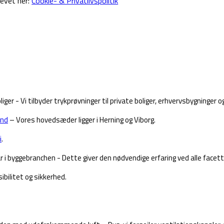
revet her:
Cookie- & Privatlivspolitik
 - Vi tilbyder trykprøvninger til private boliger, erhvervsbygninger og
and
– Vores hovedsæder ligger i Herning og Viborg.
i
.
byggebranchen - Dette giver den nødvendige erfaring ved alle facett
bilitet og sikkerhed.