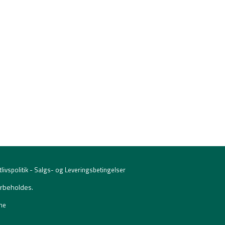
-
livspolitik
Salgs- og Leveringsbetingelser
orbeholdes.