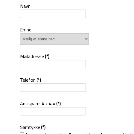
Navn
Emne
Mailadresse
(*)
Telefon
(*)
Antispam: 4 x 4 =
(*)
Samtykke
(*)