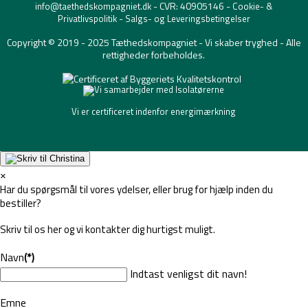
- CVR: 40905146 -
info@taethedskompagniet.dk
Cookie- &
-
Privatlivspolitik
Salgs- og Leveringsbetingelser
Copyright © 2019 - 2025 Tæthedskompagniet - Vi skaber tryghed - Alle
rettigheder forbeholdes.
Vi er certificeret indenfor energimærkning
×
Har du spørgsmål til vores ydelser, eller brug for hjælp inden du
bestiller?
Skriv til os her og vi kontakter dig hurtigst muligt.
Navn
(*)
Indtast venligst dit navn!
Emne