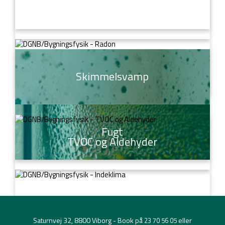
Lys
Energioptimering
Radon
Skimmelsvamp
Fugt
TVOC og Aldehyder
Indeklima
Saturnvej 32, 8800 Viborg - Book på
eller
23 70 56 05