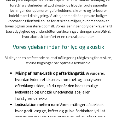
forstår vi vigtigheden af god akustik og tilbyder professionelle
løsninger, der optimerer lydforholdene, sikrer ro og forbedrer
indeklimaet i din bygning. Vi arbejder med både private boliger,
kontorer og flerfamiliehuse for at skabe miljøer, hvor mennesker
trives og kan præstere optimalt. Vores løsninger opfylder kravene til
bæredygtighed og understøtter certificeringsordninger som DGNB,
hvor akustisk komfort er en central parameter.
Vores ydelser inden for lyd og akustik
Vi tilbyder en omfattende palet af målinger og rådgivning for at sikre,
at dine bygninger har optimale lydforhold:
Måling af rumakustik og efterklangstid:
Vi vurderer,
hvordan lyden reflekteres i rummet og analyserer
efterklangstiden, så du opnår den bedst mulige
lydkvalitet og undgår unødvendig støj eller
forstyrrende ekko.
Lydisolation mellem rum:
Vores målinger afdækker,
hvor godt vægge, lofter og gulve forhindrer lyd i at
sprede sig mellem forskellige rum, så du får et miljø