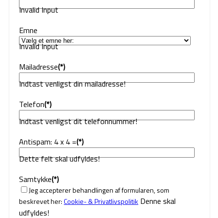
Invalid Input
Emne
Invalid Input
Mailadresse
(*)
Indtast venligst din mailadresse!
Telefon
(*)
Indtast venligst dit telefonnummer!
Antispam: 4 x 4 =
(*)
Dette felt skal udfyldes!
Samtykke
(*)
Jeg accepterer behandlingen af formularen, som
Denne skal
beskrevet her:
Cookie- & Privatlivspolitik
udfyldes!