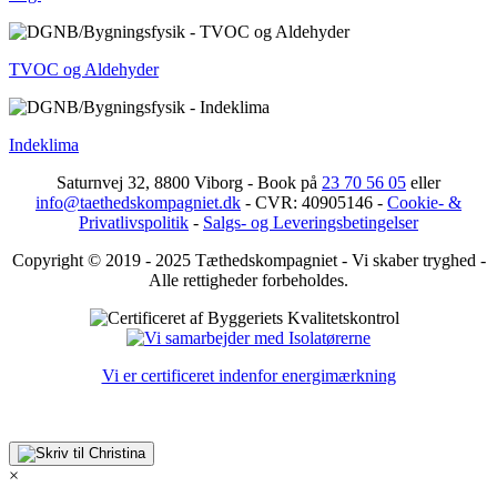
TVOC og Aldehyder
Indeklima
Saturnvej 32, 8800 Viborg - Book på
23 70 56 05
eller
info@taethedskompagniet.dk
- CVR: 40905146 -
Cookie- &
Privatlivspolitik
-
Salgs- og Leveringsbetingelser
Copyright © 2019 - 2025 Tæthedskompagniet - Vi skaber tryghed -
Alle rettigheder forbeholdes.
Vi er certificeret indenfor energimærkning
×