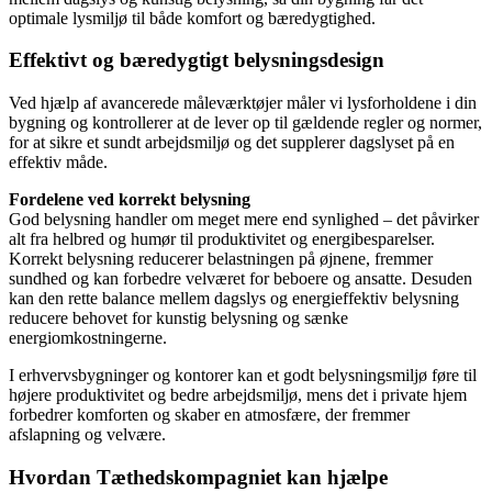
optimale lysmiljø til både komfort og bæredygtighed.
Effektivt og bæredygtigt belysningsdesign
Ved hjælp af avancerede måleværktøjer måler vi lysforholdene i din
bygning og kontrollerer at de lever op til gældende regler og normer,
for at sikre et sundt arbejdsmiljø og det supplerer dagslyset på en
effektiv måde.
Fordelene ved korrekt belysning
God belysning handler om meget mere end synlighed – det påvirker
alt fra helbred og humør til produktivitet og energibesparelser.
Korrekt belysning reducerer belastningen på øjnene, fremmer
sundhed og kan forbedre velværet for beboere og ansatte. Desuden
kan den rette balance mellem dagslys og energieffektiv belysning
reducere behovet for kunstig belysning og sænke
energiomkostningerne.
I erhvervsbygninger og kontorer kan et godt belysningsmiljø føre til
højere produktivitet og bedre arbejdsmiljø, mens det i private hjem
forbedrer komforten og skaber en atmosfære, der fremmer
afslapning og velvære.
Hvordan Tæthedskompagniet kan hjælpe