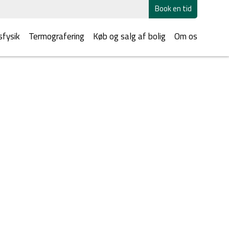
Book en tid
fysik
Termografering
Køb og salg af bolig
Om os