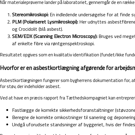
Når materialeprøverne lander på laboratoriet, gennemgår de en række
Stereomikroskopi:
En indledende undersøgelse for at finde sy
PLM (Polariseret Lysmikroskopi):
Her udnyttes asbestfibrenes
og Crocidolit (blå asbest).
SEM/EDX (Scanning Electron Microscopy):
Bruges ved meget 
af enkelte fibre via røntgenspektroskopi.
Resultatet opgives som en kvalitativ identifikation (fundet/ikke fu
Hvorfor er en asbestkortlægning afgørende for arbejdsm
Asbestkortlægningen fungerer som bygherrens dokumentation for, at a
for støv, der indeholder asbest.
Ved at have en præcis rapport fra Tæthedskompagniet kan entrepre
Fastlægge de korrekte sikkerhedsforanstaltninger (støvzoner,
Beregne de korrekte omkostninger til sanering og deponerin
Undgå uforudsete standsninger af byggeriet, hvis der findes 