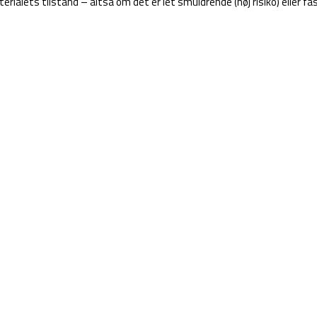
alets tilstand – altså om det er let smuldrende (høj risiko) eller fas