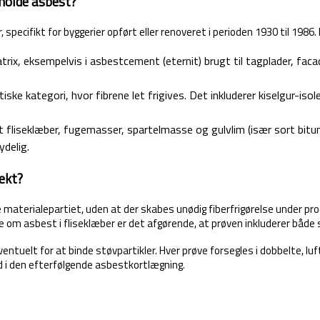
eholde asbest?
ecifikt for byggerier opført eller renoveret i perioden 1930 til 1986. 
trix, eksempelvis i asbestcement (eternit) brugt til tagplader, fac
iske kategori, hvor fibrene let frigives. Det inkluderer kiselgur-i
t fliseklæber, fugemasser, spartelmasse og gulvlim (især sort bitu
ydelig.
ekt?
 materialepartiet, uden at der skabes unødig fiberfrigørelse under proc
 om asbest i fliseklæber er det afgørende, at prøven inkluderer både 
uelt for at binde støvpartikler. Hver prøve forsegles i dobbelte, luf
d i den efterfølgende asbestkortlægning.