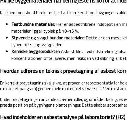
Hvilke byggematerialer har den højeste risiko for at ind
Risikoen for asbestforekomst er tæt korreleret med bygningens alder, sp
Fastbundne materialer:
Her er asbestfibrene indstøbt i en ma
materialer ligger typisk på 10-15 %.
Støvende og svagt bundne materialer:
Dette er den mest krit
typer lofts- og vægplader.
Kemiske byggeprodukter:
Asbest blev i vid udstrækning tilsa
koncentrationen ofte lavere, men risikoen ved slibning er bet
Hvordan udføres en teknisk prøvetagning af asbest korr
En korrekt prøvetagning skal sikre, at prøven er repræsentativ for hele
cm eller et par gram) gennem hele materialets tværsnit. Ved mistanke
Under prøvetagningen anvendes værnemidler, og området befugtes event
præcis position på bygningens plantegninger. Dette skaber sporbarhe
Hvad indeholder en asbestanalyse på laboratoriet? (H2)