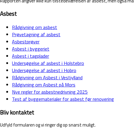
Rapporten angiver ikke kun tilstedeværelsen af asbest, men også materi
Asbest
Rådgivning om asbest
Prøvetagning af asbest
Asbestprøver
Asbest i byggeriet
Asbest i tagplader
Undersøgelse af asbest i Holstebro
Undersøgelse af asbest i Hobro
Rådgivning om Asbest i Vestjylland
Rådgivning om Asbest på Mors
Nye regler for asbestnedrivning 2025
Test af byggematerialer for asbest før renovering
Bliv kontaktet
Udfyld formularen og vi ringer dig op snarst muligt.