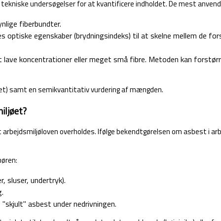
 tekniske undersøgelser for at kvantificere indholdet. De mest anven
nlige fiberbundter.
 optiske egenskaber (brydningsindeks) til at skelne mellem de fors
lave koncentrationer eller meget små fibre. Metoden kan forstø
ndet) samt en semikvantitativ vurdering af mængden.
iljøet?
rbejdsmiljøloven overholdes. Ifølge bekendtgørelsen om asbest i arbe
nøren:
 sluser, undertryk).
g.
"skjult" asbest under nedrivningen.