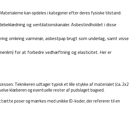
Materialerne kan opdeles i kategorier efter deres fysiske tilstand:
adebeklædning og ventilationskanaler. Asbestindholdet i disse
solering omkring varmerør, asbestpap brugt som underlag, samt visse
menlim) for at forbedre vedhæftning og elasticitet. Her er
essen. Teknikeren udtager typisk et lille stykke af materialet (ca. 2x2
selve klæberen og eventuelle rester af pudslaget bagved.
ttætte poser og mærkes med unikke ID-koder, der refererer til en