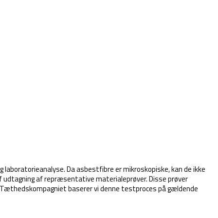
g laboratorieanalyse. Da asbestfibre er mikroskopiske, kan de ikke
af udtagning af repræsentative materialeprøver. Disse prøver
 Hos Tæthedskompagniet baserer vi denne testproces på gældende