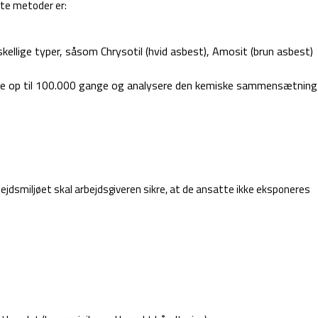
dte metoder er:
kellige typer, såsom Chrysotil (hvid asbest), Amosit (brun asbest)
rre op til 100.000 gange og analysere den kemiske sammensætning
jdsmiljøet skal arbejdsgiveren sikre, at de ansatte ikke eksponeres