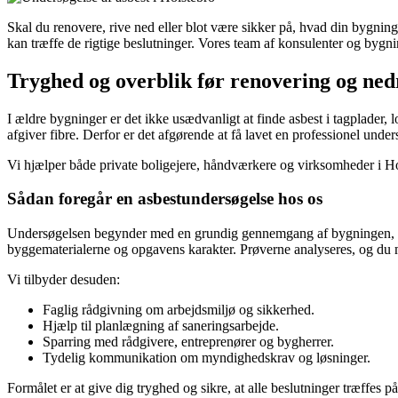
Skal du renovere, rive ned eller blot være sikker på, hvad din bygnin
kan træffe de rigtige beslutninger. Vores team af konsulenter og bygni
Tryghed og overblik før renovering og ned
I ældre bygninger er det ikke usædvanligt at finde asbest i tagplader, 
afgiver fibre. Derfor er det afgørende at få lavet en professionel und
Vi hjælper både private boligejere, håndværkere og virksomheder i H
Sådan foregår en asbestundersøgelse hos os
Undersøgelsen begynder med en grundig gennemgang af bygningen, hvor 
byggematerialerne og opgavens karakter. Prøverne analyseres, og du m
Vi tilbyder desuden:
Faglig rådgivning om arbejdsmiljø og sikkerhed.
Hjælp til planlægning af saneringsarbejde.
Sparring med rådgivere, entreprenører og bygherrer.
Tydelig kommunikation om myndighedskrav og løsninger.
Formålet er at give dig tryghed og sikre, at alle beslutninger træffes 