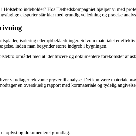
g i Holstebro indeholder? Hos Tæthedskompagniet hjælper vi med professi
ngsfaglige eksperter står klar med grundig vejledning og præcise analys
rivning
loftsplader, isolering eller rørbeklædninger. Selvom materialet er effekti
ersøgelse, inden man begynder større indgreb i bygningen.
olstebro-området med at identificere og dokumentere forekomster af as
vi udtager relevante prøver til analyse. Det kan være materialeprøver
odtager en overskuelig rapport med kortmateriale og tydelig angivelse 
på et oplyst og dokumenteret grundlag.