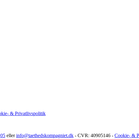
kie- & Privatlivspolitik
 05
eller
info@taethedskompagniet.dk
- CVR: 40905146 -
Cookie- & Pr