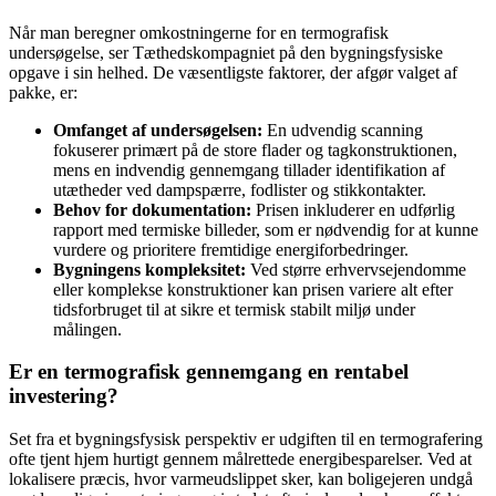
Når man beregner omkostningerne for en termografisk
undersøgelse, ser Tæthedskompagniet på den bygningsfysiske
opgave i sin helhed. De væsentligste faktorer, der afgør valget af
pakke, er:
Omfanget af undersøgelsen:
En udvendig scanning
fokuserer primært på de store flader og tagkonstruktionen,
mens en indvendig gennemgang tillader identifikation af
utætheder ved dampspærre, fodlister og stikkontakter.
Behov for dokumentation:
Prisen inkluderer en udførlig
rapport med termiske billeder, som er nødvendig for at kunne
vurdere og prioritere fremtidige energiforbedringer.
Bygningens kompleksitet:
Ved større erhvervsejendomme
eller komplekse konstruktioner kan prisen variere alt efter
tidsforbruget til at sikre et termisk stabilt miljø under
målingen.
Er en termografisk gennemgang en rentabel
investering?
Set fra et bygningsfysisk perspektiv er udgiften til en termografering
ofte tjent hjem hurtigt gennem målrettede energibesparelser. Ved at
lokalisere præcis, hvor varmeudslippet sker, kan boligejeren undgå