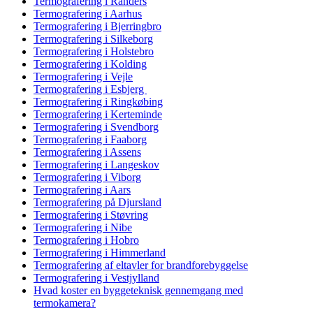
Termografering i Randers
Termografering i Aarhus
Termografering i Bjerringbro
Termografering i Silkeborg
Termografering i Holstebro
Termografering i Kolding
Termografering i Vejle
Termografering i Esbjerg
Termografering i Ringkøbing
Termografering i Kerteminde
Termografering i Svendborg
Termografering i Faaborg
Termografering i Assens
Termografering i Langeskov
Termografering i Viborg
Termografering i Aars
Termografering på Djursland
Termografering i Støvring
Termografering i Nibe
Termografering i Hobro
Termografering i Himmerland
Termografering af eltavler for brandforebyggelse
Termografering i Vestjylland
Hvad koster en byggeteknisk gennemgang med
termokamera?