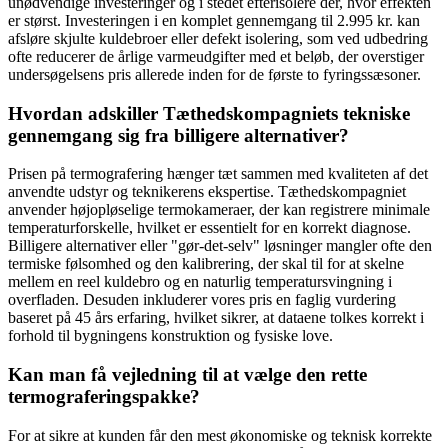
unødvendige investeringer og i stedet efterisolere der, hvor effekten
er størst. Investeringen i en komplet gennemgang til 2.995 kr. kan
afsløre skjulte kuldebroer eller defekt isolering, som ved udbedring
ofte reducerer de årlige varmeudgifter med et beløb, der overstiger
undersøgelsens pris allerede inden for de første to fyringssæsoner.
Hvordan adskiller Tæthedskompagniets tekniske
gennemgang sig fra billigere alternativer?
Prisen på termografering hænger tæt sammen med kvaliteten af det
anvendte udstyr og teknikerens ekspertise. Tæthedskompagniet
anvender højopløselige termokameraer, der kan registrere minimale
temperaturforskelle, hvilket er essentielt for en korrekt diagnose.
Billigere alternativer eller "gør-det-selv" løsninger mangler ofte den
termiske følsomhed og den kalibrering, der skal til for at skelne
mellem en reel kuldebro og en naturlig temperatursvingning i
overfladen. Desuden inkluderer vores pris en faglig vurdering
baseret på 45 års erfaring, hvilket sikrer, at dataene tolkes korrekt i
forhold til bygningens konstruktion og fysiske love.
Kan man få vejledning til at vælge den rette
termograferingspakke?
For at sikre at kunden får den mest økonomiske og teknisk korrekte