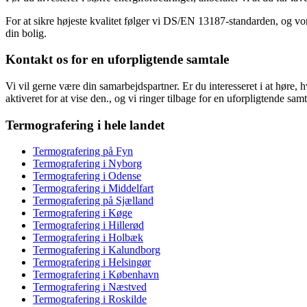
For at sikre højeste kvalitet følger vi DS/EN 13187-standarden, og vores
din bolig.
Kontakt os for en uforpligtende samtale
Vi vil gerne være din samarbejdspartner. Er du interesseret i at høre
aktiveret for at vise den.
, og vi ringer tilbage for en uforpligtende sa
Termografering i hele landet
Termografering på Fyn
Termografering i Nyborg
Termografering i Odense
Termografering i Middelfart
Termografering på Sjælland
Termografering i Køge
Termografering i Hillerød
Termografering i Holbæk
Termografering i Kalundborg
Termografering i Helsingør
Termografering i København
Termografering i Næstved
Termografering i Roskilde