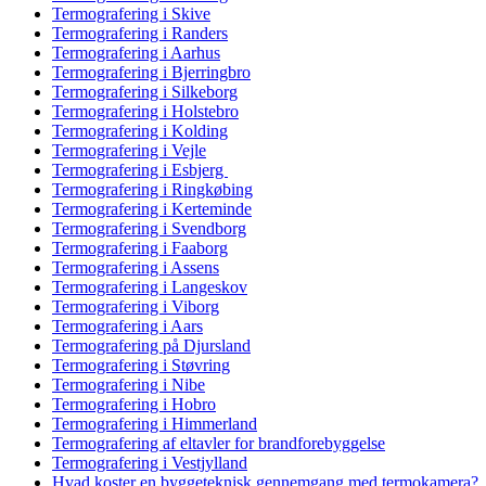
Termografering i Skive
Termografering i Randers
Termografering i Aarhus
Termografering i Bjerringbro
Termografering i Silkeborg
Termografering i Holstebro
Termografering i Kolding
Termografering i Vejle
Termografering i Esbjerg
Termografering i Ringkøbing
Termografering i Kerteminde
Termografering i Svendborg
Termografering i Faaborg
Termografering i Assens
Termografering i Langeskov
Termografering i Viborg
Termografering i Aars
Termografering på Djursland
Termografering i Støvring
Termografering i Nibe
Termografering i Hobro
Termografering i Himmerland
Termografering af eltavler for brandforebyggelse
Termografering i Vestjylland
Hvad koster en byggeteknisk gennemgang med termokamera?