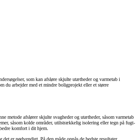
ndersøgelser, som kan afsløre skjulte utætheder og varmetab i
om du arbejder med et mindre boligprojekt eller et større
nne metode afslører skjulte svagheder og utætheder, såsom varmetab
mer, såsom kolde områder, utilstrækkelig isolering eller tegn på fugt-
bedre komfort i dit hjem.
vor det er nødvendigt. På den måde opnås de bedste resultater.