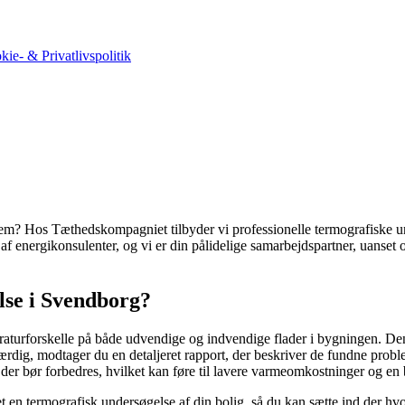
kie- & Privatlivspolitik
hjem? Hos Tæthedskompagniet tilbyder vi professionelle termografiske u
af energikonsulenter, og vi er din pålidelige samarbejdspartner, uanset 
lse i Svendborg?
aturforskelle på både udvendige og indvendige flader i bygningen. De
ærdig, modtager du en detaljeret rapport, der beskriver de fundne proble
 der bør forbedres, hvilket kan føre til lavere varmeomkostninger og en 
avet en termografisk undersøgelse af din bolig, så du kan sætte ind der h