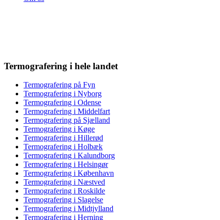
Termografering i hele landet
Termografering på Fyn
Termografering i Nyborg
Termografering i Odense
Termografering i Middelfart
Termografering på Sjælland
Termografering i Køge
Termografering i Hillerød
Termografering i Holbæk
Termografering i Kalundborg
Termografering i Helsingør
Termografering i København
Termografering i Næstved
Termografering i Roskilde
Termografering i Slagelse
Termografering i Midtjylland
Termografering i Herning