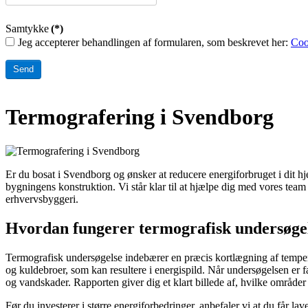
Samtykke
(*)
Jeg accepterer behandlingen af formularen, som beskrevet her:
Coo
Send
Termografering i Svendborg
Er du bosat i Svendborg og ønsker at reducere energiforbruget i dit 
bygningens konstruktion. Vi står klar til at hjælpe dig med vores team 
erhvervsbyggeri.
Hvordan fungerer termografisk undersøge
Termografisk undersøgelse indebærer en præcis kortlægning af temper
og kuldebroer, som kan resultere i energispild. Når undersøgelsen er f
og vandskader. Rapporten giver dig et klart billede af, hvilke områder
Før du investerer i større energiforbedringer, anbefaler vi at du får l