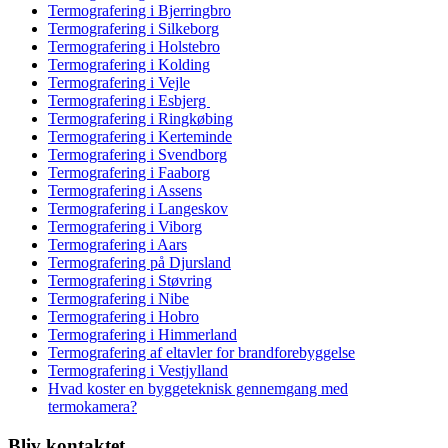
Termografering i Bjerringbro
Termografering i Silkeborg
Termografering i Holstebro
Termografering i Kolding
Termografering i Vejle
Termografering i Esbjerg
Termografering i Ringkøbing
Termografering i Kerteminde
Termografering i Svendborg
Termografering i Faaborg
Termografering i Assens
Termografering i Langeskov
Termografering i Viborg
Termografering i Aars
Termografering på Djursland
Termografering i Støvring
Termografering i Nibe
Termografering i Hobro
Termografering i Himmerland
Termografering af eltavler for brandforebyggelse
Termografering i Vestjylland
Hvad koster en byggeteknisk gennemgang med
termokamera?
Bliv kontaktet