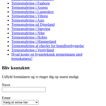
Termografering i Faaborg
Termografering i Assens
Termografering i Langeskov
Termografering i Viborg
Termografering i Aars
Termografering på Djursland
Termografering i Støvring
Termografering i Nibe
Termografering i Hobro
Termografering i Himmerland
Termografering af eltavler for brandforebyggelse
Termografering i Vestjylland
Hvad koster en byggeteknisk gennemgang med
termokamera?
Bliv kontaktet
Udfyld formularen og vi ringer dig op snarst muligt.
Navn
Emne