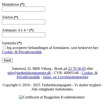
Mailadresse
(*)
Telefon
(*)
Antispam: 4 x 4 =
(*)
Samtykke
(*)
Jeg accepterer behandlingen af formularen, som beskrevet her:
Cookie- & Privatlivspolitik
Send
Saturnvej 32, 8800 Viborg - Book på
23 70 56 05
eller
info@taethedskompagniet.dk
- CVR: 40905146 -
Cookie- &
Privatlivspolitik
-
Salgs- og Leveringsbetingelser
Copyright © 2019 - 2025 Tæthedskompagniet - Vi skaber tryghed -
Alle rettigheder forbeholdes.