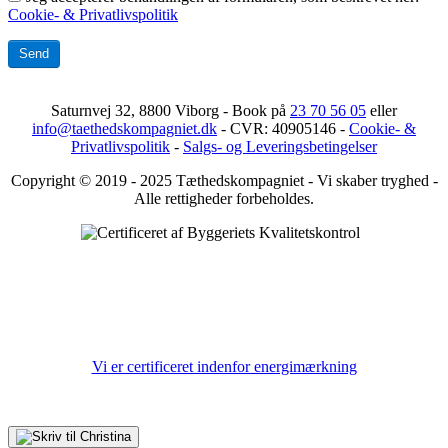
Cookie- & Privatlivspolitik
Send
Saturnvej 32, 8800 Viborg - Book på
23 70 56 05
eller
info@taethedskompagniet.dk
- CVR: 40905146 -
Cookie- &
Privatlivspolitik
-
Salgs- og Leveringsbetingelser
Copyright © 2019 - 2025 Tæthedskompagniet - Vi skaber tryghed -
Alle rettigheder forbeholdes.
Vi er certificeret indenfor energimærkning