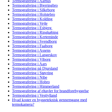
Termografering i Aarhus
Termografering i Bjerringbro
Termografering i Silkeborg
Termografering i Holstebro
Termografering i Kolding
Termografering i Vejle
Termografering i Esbjerg
Termografering i Ringkøbing
Termografering i Kerteminde
Termografering i Svendborg
Termografering i Faaborg
Termografering i Assens
Termografering i Langeskov
Termografering i Viborg
Termografering i Aars
Termografering på Djursland
Termografering i Støvring
Termografering i Nibe
Termografering i Hobro
Termografering i Himmerland
Termografering af eltavler for brandforebyggelse
Termografering i Vestjylland
Hvad koster en byggeteknisk gennemgang med
termokamera?