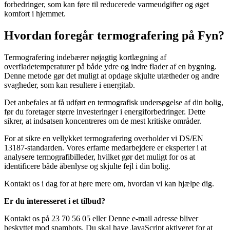
forbedringer, som kan føre til reducerede varmeudgifter og øget
komfort i hjemmet.
Hvordan foregår termografering på Fyn?
Termografering indebærer nøjagtig kortlægning af
overfladetemperaturer på både ydre og indre flader af en bygning.
Denne metode gør det muligt at opdage skjulte utætheder og andre
svagheder, som kan resultere i energitab.
Det anbefales at få udført en termografisk undersøgelse af din bolig,
før du foretager større investeringer i energiforbedringer. Dette
sikrer, at indsatsen koncentreres om de mest kritiske områder.
For at sikre en vellykket termografering overholder vi DS/EN
13187-standarden. Vores erfarne medarbejdere er eksperter i at
analysere termografibilleder, hvilket gør det muligt for os at
identificere både åbenlyse og skjulte fejl i din bolig.
Kontakt os i dag for at høre mere om, hvordan vi kan hjælpe dig.
Er du interesseret i et tilbud?
Kontakt os på 23 70 56 05 eller
Denne e-mail adresse bliver
beskyttet mod spambots. Du skal have JavaScript aktiveret for at