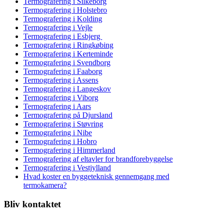
Termografering i Silkeborg
Termografering i Holstebro
Termografering i Kolding
Termografering i Vejle
Termografering i Esbjerg
Termografering i Ringkøbing
Termografering i Kerteminde
Termografering i Svendborg
Termografering i Faaborg
Termografering i Assens
Termografering i Langeskov
Termografering i Viborg
Termografering i Aars
Termografering på Djursland
Termografering i Støvring
Termografering i Nibe
Termografering i Hobro
Termografering i Himmerland
Termografering af eltavler for brandforebyggelse
Termografering i Vestjylland
Hvad koster en byggeteknisk gennemgang med
termokamera?
Bliv kontaktet