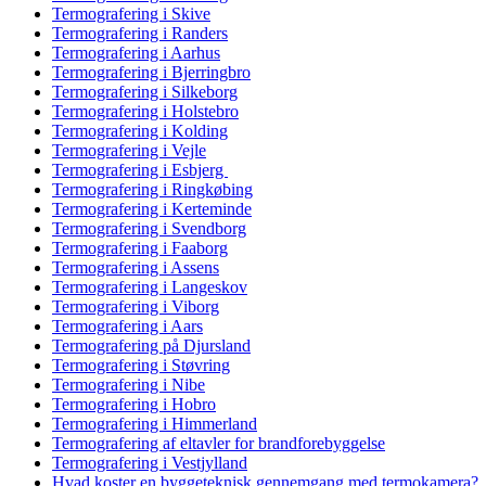
Termografering i Skive
Termografering i Randers
Termografering i Aarhus
Termografering i Bjerringbro
Termografering i Silkeborg
Termografering i Holstebro
Termografering i Kolding
Termografering i Vejle
Termografering i Esbjerg
Termografering i Ringkøbing
Termografering i Kerteminde
Termografering i Svendborg
Termografering i Faaborg
Termografering i Assens
Termografering i Langeskov
Termografering i Viborg
Termografering i Aars
Termografering på Djursland
Termografering i Støvring
Termografering i Nibe
Termografering i Hobro
Termografering i Himmerland
Termografering af eltavler for brandforebyggelse
Termografering i Vestjylland
Hvad koster en byggeteknisk gennemgang med termokamera?