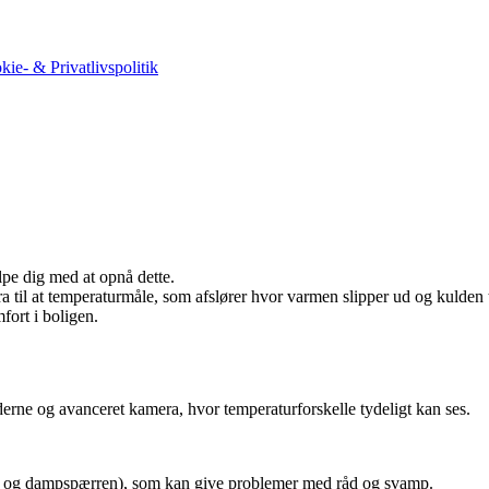
kie- & Privatlivspolitik
lpe dig med at opnå dette.
 til at temperaturmåle, som afslører hvor varmen slipper ud og kulden 
ort i boligen.
rne og avanceret kamera, hvor temperaturforskelle tydeligt kan ses.
en og dampspærren), som kan give problemer med råd og svamp.