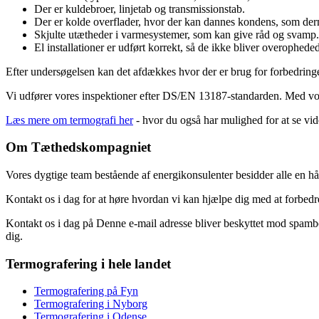
Der er kuldebroer, linjetab og transmissionstab.
Der er kolde overflader, hvor der kan dannes kondens, som d
Skjulte utætheder i varmesystemer, som kan give råd og svamp.
El installationer er udført korrekt, så de ikke bliver overophede
Efter undersøgelsen kan det afdækkes hvor der er brug for forbedringe
Vi udfører vores inspektioner efter DS/EN 13187-standarden. Med vores 
Læs mere om termografi her
- hvor du også har mulighed for at se vi
Om Tæthedskompagniet
Vores dygtige team bestående af energikonsulenter besidder alle en 
Kontakt os i dag for at høre hvordan vi kan hjælpe dig med at forbedre 
Kontakt os i dag på
Denne e-mail adresse bliver beskyttet mod spambot
dig.
Termografering i hele landet
Termografering på Fyn
Termografering i Nyborg
Termografering i Odense