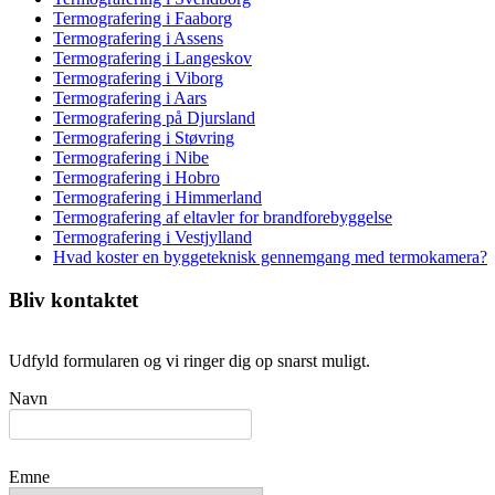
Termografering i Faaborg
Termografering i Assens
Termografering i Langeskov
Termografering i Viborg
Termografering i Aars
Termografering på Djursland
Termografering i Støvring
Termografering i Nibe
Termografering i Hobro
Termografering i Himmerland
Termografering af eltavler for brandforebyggelse
Termografering i Vestjylland
Hvad koster en byggeteknisk gennemgang med termokamera?
Bliv kontaktet
Udfyld formularen og vi ringer dig op snarst muligt.
Navn
Emne