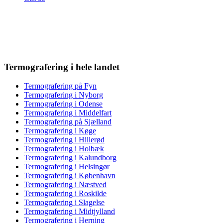
Termografering i hele landet
Termografering på Fyn
Termografering i Nyborg
Termografering i Odense
Termografering i Middelfart
Termografering på Sjælland
Termografering i Køge
Termografering i Hillerød
Termografering i Holbæk
Termografering i Kalundborg
Termografering i Helsingør
Termografering i København
Termografering i Næstved
Termografering i Roskilde
Termografering i Slagelse
Termografering i Midtjylland
Termografering i Herning